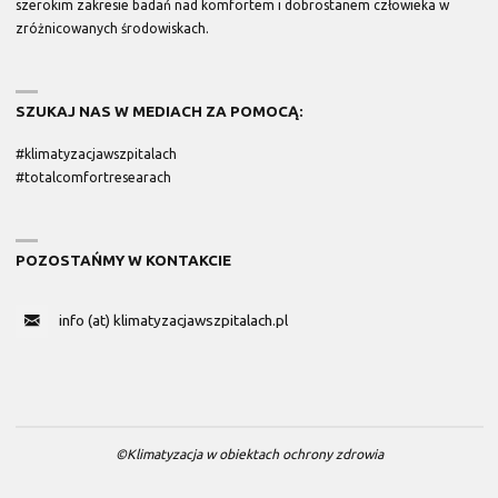
szerokim zakresie badań nad komfortem i dobrostanem człowieka w
zróżnicowanych środowiskach.
SZUKAJ NAS W MEDIACH ZA POMOCĄ:
#klimatyzacjawszpitalach
#totalcomfortresearach
POZOSTAŃMY W KONTAKCIE
info (at) klimatyzacjawszpitalach.pl
©Klimatyzacja w obiektach ochrony zdrowia