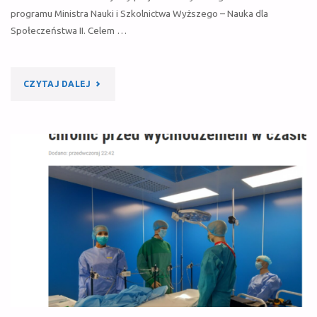
IM
programu Ministra Nauki i Szkolnictwa Wyższego – Nauka dla
Społeczeństwa II. Celem …
ZAPOBIEGAĆ"
"KSZTAŁTOWANIE
CZYTAJ DALEJ
ZDROWEGO
I
BEZPIECZNEGO
ŚRODOWISKA
W
OBIEKTACH
OCHRONY
ZDROWIA