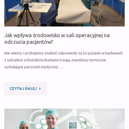
CHRONIĆ
PRZED
WYCHŁODZENIEM
Jak wpływa środowisko w sali operacyjnej na
W
odczucia pacjentów?
CZASIE
Nie wiemy i próbujemy znaleźć odpowiedz na to pytanie w badaniach
z udziałem ochotników.Badania trwają, manekiny termiczne
OPERACJI"
symulujące personel medyczny …
"JAK
CZYTAJ DALEJ
WPŁYWA
ŚRODOWISKO
W