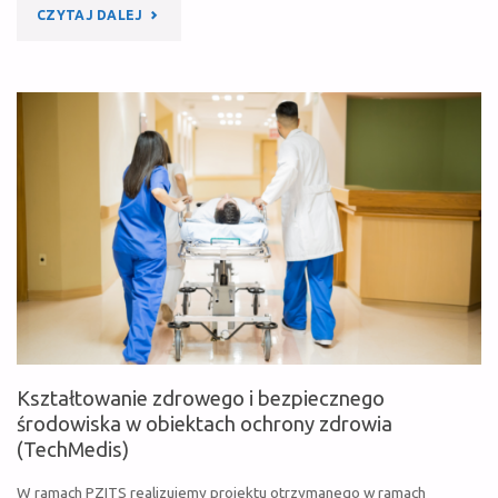
"4
CZYTAJ DALEJ
MLN
ZAKAŻEŃ
SZPITALNYCH
W
EU
CO
ROKU.
POLITECHNIKA
Kształtowanie zdrowego i bezpiecznego
WARSZAWSKA
środowiska w obiektach ochrony zdrowia
(TechMedis)
CHCE
W ramach PZITS realizujemy projektu otrzymanego w ramach