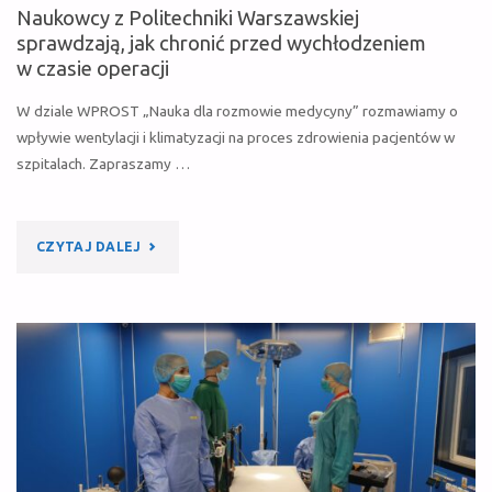
Naukowcy z Politechniki Warszawskiej
(TECHMEDIS)"
sprawdzają, jak chronić przed wychłodzeniem
w czasie operacji
W dziale WPROST „Nauka dla rozmowie medycyny” rozmawiamy o
wpływie wentylacji i klimatyzacji na proces zdrowienia pacjentów w
szpitalach. Zapraszamy …
"NAUKOWCY
CZYTAJ DALEJ
Z
POLITECHNIKI
WARSZAWSKIEJ
SPRAWDZAJĄ,
JAK