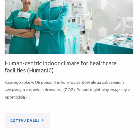
SALI
OPERACYJNEJ
NA
ODCZUCIA
PACJENTÓW?"
Human-centric indoor climate for healthcare
facilities (HumanIC)
Każdego roku w UE ponad 4 miliony pacjentów ulega zakażeniom
związanym z opieką zdrowotną (ZOZ). Ponadto globalny związany z
opornością …
"HUMAN-
CZYTAJ DALEJ
CENTRIC